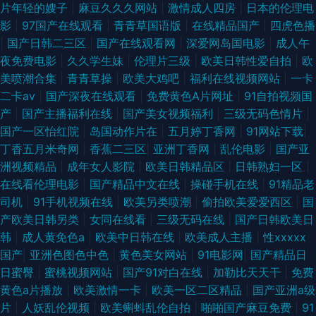
片年轻的嫂子
|
麻豆久久久网站
|
激情成人四房
|
日本的伦理电
影
|
97国产在线观看
|
青青草国语版
|
在线精品国产
|
四虎色播
了 毛片网站麻豆一二三区 天美精东伦理 91色se 69日韩成人看片 成人性交免
|
国产日韩二三区
|
国产在线观看网
|
深爱网岛国电影
|
成人午
夜免费电影
|
久久学生妹
|
伦理片三级
|
欧美日韩性爱自拍
|
欧
费在线观看 男人AVAV 一区二卡三卡中日 91丝袜传媒视频网站 av在线掏空
美喷潮合集
|
青青草操
|
欧美大鸡吧
|
福利在线视频网站
|
一卡
二卡av
|
国产深夜在线观看
|
免费黄色A片网址
|
91自拍视频国
欧美日韩国产成人综合 91尤物网址 九一豆花网站 深夜看片 91福利手机电影
产
|
国产主播福利在线
|
国产美女视频福利
|
三级无码色情片
|
国产一区怡红院
|
岛国动作片在
|
五月婷丁香网
|
91网站下载
|
91吴梦梦无码一二三 国产黄色网址在线观看 男人av先锋资源网 亚洲不卡a
丁香五月米奇网
|
香蕉二三区
|
亚洲丁香网
|
乱伦电影
|
国产亚
洲视频精品
|
成年女人影院
|
欧美日韩精品区
|
日韩熟妇一区
|
91夫妻视频在线观看 91在线超 浮力国产第一页产制 久草免费福利视频 日韩
在线看伦理电影
|
国产精品中文在线
|
操碰手机在线
|
91精品老
司机
|
91手机视频在线
|
欧美另类喷潮
|
偷拍欧美爱爱西区
|
国
精品三级A片 91插吧 国产精品久久色 欧美精品ab 无码人妻影音先锋 91夫妻
产欧美日韩另类
|
女同在线看
|
三级无码在线
|
国产日韩欧美日
韩
|
成人黄免色a
|
欧美中日韩在线
|
欧美成人主播
|
性xxxxx
交换论坛 91视频在线手机播放 大香蕉伊 激情开心网五月天 日韩欧美成人网
国产
|
亚洲色图色中色
|
黄色美女网站
|
91电影网
|
国产精品日
日蜜臀
|
蜜桃视频网站
|
国产91对白在线
|
加勒比天天干
|
免费
站日韩 色色综合日韩国产 91大香蕉cn 91天堂9199 国产精品AV福利 九月丁
黄色a片播放
|
欧美激情一卡
|
欧美一区二区精品
|
国产亚洲a级
片
|
人妖乱伦视频
|
欧美蝌蚪乱伦自拍
|
啪啪国产麻豆免费
|
91
香七月婷婷 亚洲欧美福利导航 91传媒性爱视频 97视频污 国产视频第3页 欧