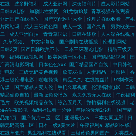
在线
|
波多野福利
|
成人亚洲网
|
深夜福利片
|
成人影片网站
|
日韩aⅴ电影
|
加勒比性爱网
|
91尤物18禁
|
青草视频在线观看
|
亚洲国产在线播放
|
国产交配网址大全
|
伦理片在线收看
|
有毛
片网站吗
|
成人三级黄色网
|
成人一级
|
国产久青
|
另类欧美一
二
|
成人亚洲自拍
|
青青草国语
|
日韩在线欧
|
人人澡在线视屏
|
久草视频、
|
中文字幕版
|
国产剧情在线播放
|
伦理剧网站
|
日韩2页
|
国产日韩欧美不卡
|
日本三级理论电影
|
精品三级天
堂
|
福利在线视频网
|
欧美风情一区不正
|
国产精品影视网
|
国
产高清电影网址
|
日本色色xxx
|
国产精品国产自线
|
中日韩伦
理电影
|
三级无码黄色视频
|
欧美双插
|
人妻精品一区蜜桃
|
香
港三级伦理电影
|
啪啪操操
|
精品久久
|
在线撸丝片
|
91制作天
传煤
|
国产精品人妻人伦
|
手机久草视频
|
伦理福利电影
|
日韩
精品偷窥自拍
|
最新版免费播放
|
永久免费无人在线
|
午夜福利
毛片
|
欧美视频精品在线
|
综合五月天
|
微拍福利在线视频
|
老
湿A午夜影院
|
福利社试看一分钟
|
年轻的母亲2伦理
|
国产精
品第1页
|
国产黄片一区二区
|
亚洲最色av
|
日本女同互慰
|
日
韩无码高清一区
|
日本一级a黄大片
|
午夜福利a
|
精品91在线
|
在线草变态
|
男生福利在线观看
|
三级黄色男同国产
|
另类成人