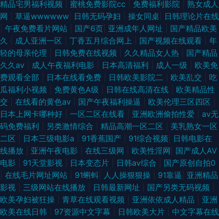
精品宅男福利视频
|
蜜桃免费影院cc
|
免费福利影院
|
熟女成人
网
|
草逼wwwwww
|
日韩无码孕妇
|
操女同桌
|
日韩理论片在线
|
午夜免费看片网站
|
国产6页
|
亚洲成年人网址
|
国产精品欧美
久
|
成人亚洲一区
|
丁香五月综合网上
|
国产视频在线观看
|
年
轻的母亲伦理
|
日韩免费在线视频
|
久久精品女人热
|
国产精品
久久av
|
成人午夜福利电影
|
日本高清福利
|
成人一级
|
欧美免
费观看全部
|
日本在线看免费
|
日韩欧美影院二
|
欧美乱交
|
吃
瓜福利小视频
|
免费黄色A级
|
日韩在线高清在线
|
欧美精品性
交
|
在线看的黄色av
|
国产午夜福利操逼
|
欧美伦理三区四区
|
日本上网卡哪种好
|
一区二区在线看
|
亚洲欧洲偷拍性爱
|
av无
码免费福利
|
另类激情综合
|
精品高潮一区二区
|
美乳熟女一区
二区
|
日本三级电影a
|
91香蕉国产
|
91综合视频
|
日韩电影在
线播放
|
亚洲午夜电影
|
在线三级网
|
欧美性淫网
|
国产成人AV
电影
|
91天堂影视
|
日本变态片
|
日韩av综合
|
国产原创自拍0
|
在线毛片网址网站
|
91蝌蚪
|
人人操狠狠操
|
91靠逼
|
亚洲精品
影视
|
三级网站在线播放
|
日韩最新网址
|
国产另类无码视频
|
欧美孕妇被狂操
|
青草在线观看视频
|
亚洲依依成人精品
|
亚洲
欧美在线日韩
|
97资源中文字幕
|
日韩欧美大片
|
中文字幕在线