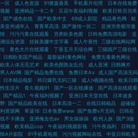
一区
|
成人色资源
|
91黄篇香蕉
|
手机看片伦理
|
日本在线免费
视频
|
亚洲精品一卡二卡
|
豆花午夜福利视频
|
欧美日韩另另类
|
国产成色在线
|
国产欧美中文
|
69成人影院
|
精品黄色网
|
欧
美亚州成年人
|
青青草高清
|
国产激情一区二
|
亚洲另类都市激
情
|
污污污黄在线观看
|
另类欧美色图
|
日韩免费高清电影
|
亚
洲综合资源
|
丝袜美腿中文字幕
|
成人午夜性
|
三级在线网站网
址
|
黄色大片在线观看
|
丁香五月天综合网
|
三级国产三级在线
|
日韩欧美国产精品
|
最新福利黄色网址
|
免费无毒黄色网址
|
欧美人体无毛艺术
|
欧美色图熟女乱伦
|
成人亚洲
|
日韩爽片
|
男人AV网
|
国产精品免费在线
|
免费日本A∨
|
成人国产高清无码
|
日本精品电影
|
韩日爆乳无码三级
|
成人h视频在线
|
欧美日韩
性生活片
|
青久视频91
|
国产一区在线播放
|
国产高清在线观看
|
国产精品1
|
午夜福利视频了
|
亚洲日本天堂在线
|
日本波多
野
|
国产精品欧美在线
|
日本高清一二
|
在线日韩精品
|
超碰福
利资源网
|
草逼18
|
日本免费www
|
国产免费ⅴ片无码
|
日韩在
线不卡播放
|
亚洲俺去也av
|
男女操操操
|
欧州人妖
|
国产3级
视频
|
欧美精品cop
|
午夜福利视频影视
|
污午夜福利
|
日韩激
情A片影院
|
91手机看电视
|
污污视频网站在线
|
中亚日韩欧美