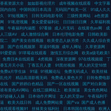
香蕉资源大全
|
如如影视伦理片
|
成年视频在线观看
|
中文字幕
国内自拍
|
中国韩国日本高清
|
无码国产欧美一区
|
91成人久久
美性爱2p 无码人妻2p 91超在线视频 91专区在线 成人AV首付 五月婷婷777
久
|
91短视频污
|
日韩无码电影专区
|
三级性黄网站
|
a色资源
网
|
91私密视频
|
美女爱爱福利社
|
日日操日日爽
|
久草褔利视
91超在线 91蜜桃视频 超碰手机成人在线 91TV在线观看网站 黄色网页版入口
频
|
午夜福利内涵图
|
97看操
|
成人片无码
|
在线黄色av网
|
成
人三级AV
|
成人激情综合网
|
日本伦理电影免费
|
日韩欧美影
欧美日韩国产成人精品 香蕉伊在 91大片在线播放 91少女 av在线黑料网站 麻
院二
|
国产美女在线视频
|
欧美变态人妖另类
|
久久成人综合资
源
|
国产在线视频第
|
草逼91视频
|
成年人网址
|
久草资源网
|
豆Av 日韩第一页精品 一区一去一区一级 91福利视频1000 91视频手机在线
91爱爱插
|
91草莓在线观看
|
激情五月综合网
|
欧美a级毛欧美1
|
免费日本在线观看
|
4虎视频
|
深夜资源网
|
97在线视频观
|
丁
成人A免费一级 黄污网址在线观看下载 九九精品免费观看入口 日本不卡一二
香五月天小说
|
丁香五月人妻
|
91黑丝视频
|
男人的天堂18禁
|
免费a片学生妹
|
91逼
|
91视频论坛
|
免费无码成人
|
欧美丝袜
三区 自啪福利 91人人妻人人干 肏屄视屏 海角乱军 九9久久婷婷 伊人大久av
乱伦片
|
精品高清影视无码
|
免费成人黄色大片
|
日韩免费电影
在线
|
国产婷婷白色精品
|
国产一区在线视频
|
国产对白刺激
|
91巨炮福利在线观看 爱豆传媒麻豆村映画 精品久久97麻豆 欧美日韩第一色
谁有黄色AV网站
|
在线三级网站上
|
欧美抠逼
|
美女色色网站
|
97超碰人人操
|
日本动作片网址
|
女人的天堂av
|
午夜福利干
丝瓜网站 91福利在 91探花网 美女九一视频 午夜福利久久 91华人 超踫在线
逼
|
欧美大战日韩
|
成人免费网站黄
|
国产va
|
国产成人色播
|
在线观看视频91
|
丝袜美女福利社
|
日本韩国在线视频
|
欧洲人