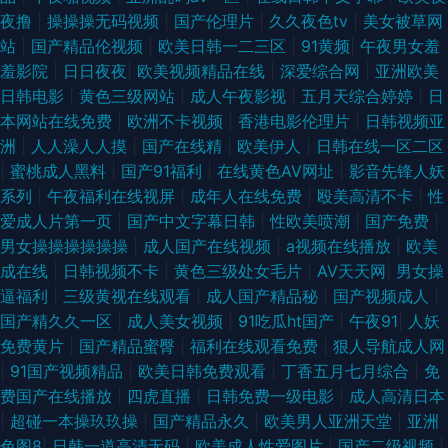
午夜小视频男人天堂 国产精选91久久 91蜜桃在线看 欧亚四区三级 色久秀秀
夜撸
|
操操操无码视频
|
国产伦理片
|
久久夜色tv
|
美女被草网
站
|
国产精品伦视频
|
欧美日韩一二三区
|
91黄频
|
午夜男女羞
在线观看视频 岛国下线第一页 性爱av天堂 国产第十页 伊人99福利在线 国产
羞影院
|
日日夜夜
|
欧美视频精品在线
|
深爱综合网
|
亚洲欧美
日韩电影
|
黄色三级网站
|
成人午夜影视
|
五月天综合婷婷
|
日
精品婷婷综合 综合不卡在线 蜜桃视频首页在线观看 啊v在线观看视频 国产豆
本网站在线免费
|
欧洲不卡视频
|
香港电影伦理片
|
日韩视频亚
洲
|
人人澡人人摸
|
国产在线精
|
欧美伊人
|
日韩在线一区二区
花在线播放操 91av赵恩静 精品按摩 91从后入 九色PORNY95 91精品论坛 午
|
蜜桃成人黑料
|
国产91福利
|
在线黄色AV网址
|
影音先锋人妖
系列
|
午夜福利在线视屏
|
成年人在线免费
|
殴美高清不卡
|
性
夜家庭影院福利局 后入大雷黑丝美女 91破解免费网站 日本老湿机啪啪视频
爱成人片第一页
|
国产中文字幕日韩
|
性欧美喷潮
|
国产免费
|
男女操操操操操操
|
成人国产在线视频
|
a视频在线播放
|
欧美
97尤物导航 四虎影城 超碰干逼 午夜成人福利网 丁香社区五月天 91含羞草福
成在线
|
日韩视频不卡
|
黄色三级处女毛片
|
AV天天网
|
男女操
逼福利
|
三级黄视在线观看
|
成人国产精品秘
|
国产视频成人
|
利社 日韩无码地址一地址二 成人18福利视频网站 在线观看视频三级黄色 老
国产精久久一区
|
成人美女视频
|
91吃瓜ht国产
|
午夜91
|
人妖
免费黄片
|
国产精品蜜臀
|
福利在线观看免费
|
狠人导航成人网
司机91福利视频 91社免费入口 日韩不卡中出 91视频网址在线观看 91n在线
|
91国产视频精品
|
欧美日韩免费观看
|
丁香五月七月综合
|
免
费国产在线播放
|
四虎直播
|
日韩免费一级电影
|
成人高清日本
网址观看 99yiAV 日韩综合无码不卡 91最新地址网址 欧美丝袜熟女一区 91v
|
超碰一本操玖玖操
|
国产精品永久
|
欧美男人亚洲天堂
|
亚洲
色图8
|
日韩一道高清无码
|
欧美成人性爱图片
|
国产二级视频
|