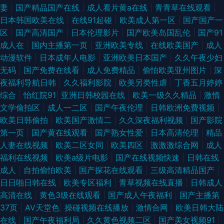
男人资源网 国自区视频50页 色国欧美 91高清网站入口 91网页在线版 成人
妻
|
国产精品国产在线
|
成人看片黄a在线
|
青青草在线观看
|
日本韩国欧美在线
|
在线91起碰
|
欧美成人第一区
|
国产国产一
无码人妻 久久神马私人 日韩熟女合集久久 91大神啪啪视频蜜桃 91网址免费
区
|
国产高清国产
|
日本伦理影片
|
国产欧美岛国乱伦
|
国产91
成人在
|
国内主播第一页
|
亚洲欧美专线
|
在线欧美国产
|
成人
观看 国产av网页 韩国色片妈妈8 日韩旡套 香蕉网伊 91大神h在线免费 91在
动漫软件
|
日本成年人电影
|
亚洲欧美日本国产
|
久久午夜少妇
无码
|
国产免费在线看
|
成人免费精品
|
偷怕欧美亚州图片
|
深
线小视频 国产资源91 青青草超踫 中文无码日韩欧 91青青 福利涩导航 欧美
夜福利导航日韩
|
久久福利影院
|
欧美另类性虐
|
丁香五月婷婷
综合
|
怡红院91
|
亚洲日韩校园在线
|
欧美一级久久精品
|
激惰
久久噜噜射 先锋亚洲资源 91国内产大香蕉 91资源视频在线观看 久久草网站
文学偷拍区
|
成人一二区
|
国产午夜伦理
|
日韩欧洲免费视频
|
欧美日韩偷拍
|
欧美国产激情二
|
久久深夜福利视频
|
国产影院
在线 日韩一二三视屏 影音先锋绿帽电影 91大神手机在线观看 91淫库 国内情
第一页
|
国产黄在线观看
|
国产熟女性爱
|
日本高清伦理
|
精品
人妻在线视频
|
欧美二区女同
|
欧美四区
|
激激激综合网
|
成人
侣视频在线91 欧美123首页 91av福利资源在线 91小视频在线看 福利院av 久
福利在线视频
|
欧美a级片电影
|
国产在线视频快速
|
日韩在线
成人
|
自拍偷怕欧美
|
国产探花在线观看
|
三级高清精品国产
|
久日视频资源站 天堂社区在线 91黄在线 草草观看91在线视频 久久第6页 三
日日啪日韩在线
|
欧美专区福利
|
青草视频在线直播
|
日韩成人
高清在线
|
黄色3级在线观看
|
国产成人午夜福利
|
国产主播第
级黄色片免费 影音先锋AV资源网站 91网站强奸少女免费观看 国产久久色一
37页
|
AV天堂色
|
操碰视频在线播放
|
激情合网
|
欧美日韩大陆
在线
|
国产午夜福利局
|
久久黄色视频二区
|
国产美女视频91
|