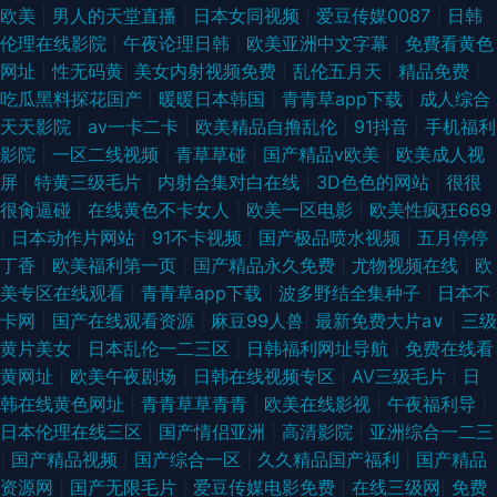
欧美
|
男人的天堂直播
|
日本女同视频
|
爱豆传媒0087
|
日韩
伦理在线影院
|
午夜论理日韩
|
欧美亚洲中文字幕
|
免費看黄色
网址
|
性无码黄
|
美女内射视频免费
|
乱伦五月天
|
精品免费
|
吃瓜黑料探花国产
|
暖暖日本韩国
|
青青草app下载
|
成人综合
天天影院
|
av一卡二卡
|
欧美精品自撸乱伦
|
91抖音
|
手机福利
影院
|
一区二线视频
|
青草草碰
|
国产精品v欧美
|
欧美成人视
屏
|
特黄三级毛片
|
内射合集对白在线
|
3D色色的网站
|
很很
很肏逼碰
|
在线黄色不卡女人
|
欧美一区电影
|
欧美性疯狂669
|
日本动作片网站
|
91不卡视频
|
国产极品喷水视频
|
五月停停
丁香
|
欧美福利第一页
|
国产精品永久免费
|
尤物视频在线
|
欧
美专区在线观看
|
青青草app下载
|
波多野结全集种子
|
日本不
卡网
|
国产在线观看资源
|
麻豆99人兽
|
最新免费大片a∨
|
三级
黄片美女
|
日本乱伦一二三区
|
日韩福利网址导航
|
免费在线看
黄网址
|
欧美午夜剧场
|
日韩在线视频专区
|
AV三级毛片
|
日
韩在线黄色网址
|
青青草草青青
|
欧美在线影视
|
午夜福利导
|
日本伦理在线三区
|
国产情侣亚洲
|
高清影院
|
亚洲综合一二三
|
国产精品视频
|
国产综合一区
|
久久精品国产福利
|
国产精品
资源网
|
国产无限毛片
|
爱豆传媒电影免费
|
在线三级网
|
免费