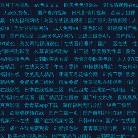
五月丁香视频
|
av色叉叉叉
|
欧美色色资源站
|
91高清视频在线
|
人妖免费黄片
|
国产自约视频
|
日韩剧情片视频
|
欧美乱妇视
频
|
狼友福利网站
|
岛国在线视频观看
|
国产福利激情影院
|
人
妖ts
|
美女啪啪啪网站
|
成人免费va
|
夜色影视
|
91视频国产免
费
|
国产精品乱
|
三级黄色AV网站
|
三级三级黄A片
|
国产精品
91黄色
|
美女网站视频很色
|
在线看伦理片
|
国产二区在线
|
性
插图福利影院
|
久草资源福利站
|
91干视
|
欧美另类性虐
|
黄色
福利深夜色色
|
日韩欧美男女爱
|
激情文学欧美色图
|
人人97综
合精品
|
91在线天天看
|
午夜丁香婷
|
91操视频导航
|
午夜精彩
福利在线
|
欧美黑人精品
|
亚洲五月花综合网
|
91撸下载
|
欧美
精品色
|
免费黄色三级网
|
精品免费
|
青草视频在线观看
|
伦理
在线影视
|
日本在线视频二区
|
精品四虎
|
亚洲第一福利姬
|
宅
男福利在线观看
|
国产精品正在播放
|
国产中文欧美
|
夜爽爽爽
爽爽影院
|
青青草app下载
|
深夜福利无码导航
|
经典三级第一
页
|
欧洲成视频在线
|
国产主播一页
|
国产自慰福利在线
|
国产
视频不卡在线
|
国产在线视频专区
|
日韩69xxx
|
国产91在线播
放
|
成年在线免费观看
|
91爱操色站
|
青青草原综合网
|
91碰久
久
|
欧美福利视频网站
|
国产精品首页自拍
|
日韩电影无码一区