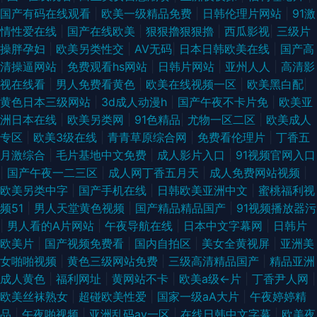
利合集 操国产精品 精品一页视频 日韩蜜桃专区 影音先锋AV色资源 吃瓜黑料
国产有码在线观看
|
欧美一级精品免费
|
日韩伦理片网站
|
91激
情性爱在线
|
国产在线欧美
|
狠狠擼狠狠擼
|
西瓜影视
|
三级片
在线麻烦 一级日韩AV 国产精品86 色网址大全亚洲天堂 91后入极品jK 91备
操胖孕妇
|
欧美另类性交
|
AV无码
|
日本日韩欧美在线
|
国产高
清操逼网站
|
免费观看hs网站
|
日韩片网站
|
亚州人人
|
高清影
用永久地址发布 爱豆影院官网 精品精品精品精品 91内射在线 超碰蜜臀91上
视在线看
|
男人免费看黄色
|
欧美在线视频一区
|
欧美黑白配
|
黄色日本三级网站
|
3d成人动漫h
|
国产午夜不卡片免
|
欧美亚
传 深爱激请网站 丝袜操逼伊人91 91高清无码电影 丁香花电视剧在线免费 欧
洲日本在线
|
欧美另类网
|
91色精品
|
尤物一区二区
|
欧美成人
专区
|
欧美3级在线
|
青青草原综合网
|
免费看伦理片
|
丁香五
美啪啪在线一区 欧美亚洲变态视 AV狼人插 女同亚洲 亚洲色是第一页 91视频
月激综合
|
毛片基地中文免费
|
成人影片入口
|
91视频官网入口
|
国产午夜一二三区
|
成人网丁香五月天
|
成人免费网站视频
|
免费首页 高清无码一本二本 欧美成人图片网 有码se 精品久久国产久久 91手
欧美另类中字
|
国产手机在线
|
日韩欧美亚洲中文
|
蜜桃福利视
频51
|
男人天堂黄色视频
|
国产精品精品国产
|
91视频播放器污
机免费视频 人妻精品一国产 91视频在线观看最新 欧美日韩成人精品 三级片
|
男人看的A片网站
|
午夜导航在线
|
日本中文字幕网
|
日韩片
欧美片
|
国产视频免费看
|
国内自拍区
|
美女全黄视屏
|
亚洲美
男人的天棠 国产精品久久网站门 影音先锋女人av鲁 国产精品自产拍在线观
女啪啪视频
|
黄色三级网站免费
|
三级高清精品国产
|
精品亚洲
成人黄色
|
福利网址
|
黄网站不卡
|
欧美a级←片
|
丁香尹人网
|
91伪娘在线 日韩伦理 WWW一区女人 91白丝黑丝 熟女撸撸黑人 大香蕉伊综
欧美丝袜熟女
|
超碰欧美性爱
|
国家一级aA大片
|
午夜婷婷精
品
|
午夜啪视频
|
亚洲乱码av一区
|
在线日韩中文字幕
|
欧美夜