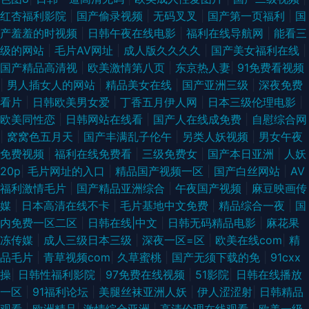
精品久 国产另类在线 91传媒网站视频 久久品精人 91av91se刺激 微拍福利
红杏福利影院
|
国产偷录视频
|
无码叉叉
|
国产第一页福利
|
国
产羞羞的时视频
|
日韩午夜在线电影
|
福利在线导航网
|
能看三
91 內射久久视频官网 老司机av电影 欧美日韩大香蕉在线 免费观看91看片 国
级的网站
|
毛片AV网址
|
成人版久久久久
|
国产美女福利在线
|
国产精品高清视
|
欧美激情第八页
|
东京热人妻
|
91免费看视频
产视频社区论坛 午夜福利合集92 欧美黄色成人日韩 91资源国产在线 中文字
|
男人插女人的网站
|
精品美女在线
|
国产亚洲三级
|
深夜免费
看片
|
日韩欧美男女爱
|
丁香五月伊人网
|
日本三级伦理电影
|
暮人妻一区二区 蜜桃在线成人视频 91情网视频 欧美中出久久 国产探花片 91
欧美同性恋
|
日韩网站在线看
|
国产人在线成免费
|
自慰综合网
|
窝窝色五月天
|
国产丰满乱子伦午
|
另类人妖视频
|
男女午夜
青娱乐蜜桃臀久 色日韩欧美网 国产性福利 91成人黄色电影大全 另类性爱综
免费视频
|
福利在线免费看
|
三级免费女
|
国产本日亚洲
|
人妖
20p
|
毛片网址的入口
|
精品国产视频一区
|
国产白丝网站
|
AV
合 99视频自拍在线 午夜剧场体验一分钟 国产午夜福利三区 91福利真实 人妻
福利激情毛片
|
国产精品亚洲综合
|
午夜国产视频
|
麻豆映画传
媒
|
日本高清在线不卡
|
毛片基地中文免费
|
精品综合一夜
|
国
亚洲一区二区三区 超碰在线成人AV 夜间伦理欧美 极品美女内射91
内免费一区二区
|
日韩在线|中文
|
日韩无码精品电影
|
麻花果
冻传媒
|
成人三级日本三级
|
深夜一区=区
|
欧美在线com
|
精
品毛片
|
青草视频com
|
久草蜜桃
|
国产无须下载的免
|
91cxx
操
|
日韩性福利影院
|
97免费在线视频
|
51影院
|
日韩在线播放
一区
|
91福利论坛
|
美腿丝袜亚洲人妖
|
伊人涩涩射
|
日韩精品
观看
|
欧洲精品
|
激情综合亚洲
|
高清伦理在线观看
|
欧美一级