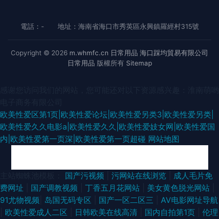
電話：-
地址：海南省海口市秀英區永興鎮羅經村315號
Copyright © 2026
m.whmfc.cn
日常用品
海口踩均貿易有限公司
日常用品
版權所有
Sitemap
感谢您访问我们的网站，您可能还对以下资源感兴趣：淮南萌哟
电子商务有限公司
欧美性爱区第1页|欧美性爱论坛|欧美性爱另类3|欧美性爱另类|
欧美性爱久久电影a|欧美性爱久久|欧美性爱妓女网|欧美性爱国
内|欧美性爱第一页深|欧美性爱第一页超碰
网站地图
精品人妻久久精 影音先锋a级片 91尤物白虎 中文字幕91 蜜桃成人网站 超碰
主站蜘蛛池模板：
国产污视频
|
污网站在线浏览
|
成人毛片免
费网址
|
国产调教视频
|
丁香五月花网站
|
美女黄色脱光网站
|
成人网 91大神孕妇 欧美TV日韩TV网站 丰满人妻一区二区三区 91人人操操
91尤物视频
|
岛国无码专区
|
国产一区二区三
|
AV电影网址导航
|
欧美性爱成人二区
|
日韩欧美在线高清
|
国内自拍第1页
|
伦理
色玖玖精品 激情性爱100P 欧洲女人BB图片 欧美a在线播放 av网站在线不卡