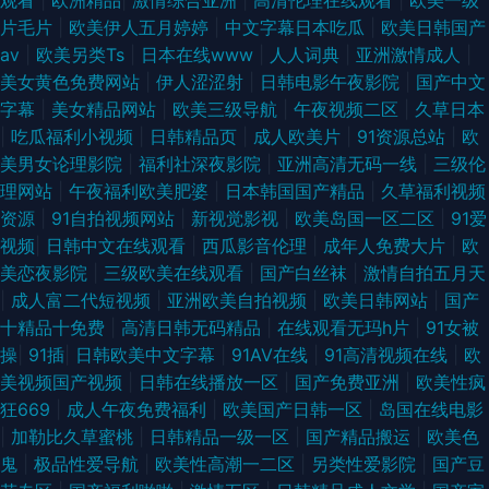
片毛片
|
欧美伊人五月婷婷
|
中文字幕日本吃瓜
|
欧美日韩国产
aⅴ
|
欧美另类Ts
|
日本在线www
|
人人词典
|
亚洲激情成人
|
美女黄色免费网站
|
伊人涩涩射
|
日韩电影午夜影院
|
国产中文
字幕
|
美女精品网站
|
欧美三级导航
|
午夜视频二区
|
久草日本
|
吃瓜福利小视频
|
日韩精品页
|
成人欧美片
|
91资源总站
|
欧
美男女论理影院
|
福利社深夜影院
|
亚洲高清无码一线
|
三级伦
理网站
|
午夜福利欧美肥婆
|
日本韩国国产精品
|
久草福利视频
资源
|
91自拍视频网站
|
新视觉影视
|
欧美岛国一区二区
|
91爱
视频
|
日韩中文在线观看
|
西瓜影音伦理
|
成年人免费大片
|
欧
美恋夜影院
|
三级欧美在线观看
|
国产白丝袜
|
激情自拍五月天
|
成人富二代短视频
|
亚洲欧美自拍视频
|
欧美日韩网站
|
国产
十精品十免费
|
高清日韩无码精品
|
在线观看无玛h片
|
91女被
操
|
91插
|
日韩欧美中文字幕
|
91AV在线
|
91高清视频在线
|
欧
美视频国产视频
|
日韩在线播放一区
|
国产免费亚洲
|
欧美性疯
狂669
|
成人午夜免费福利
|
欧美国产日韩一区
|
岛国在线电影
|
加勒比久草蜜桃
|
日韩精品一级一区
|
国产精品搬运
|
欧美色
鬼
|
极品性爱导航
|
欧美性高潮一二区
|
另类性爱影院
|
国产豆