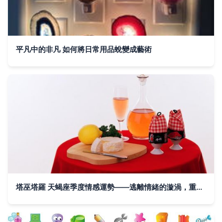
平凡中的非凡 如何將日常用品蛻變成藝術
塔巫塔羅 天蝎座季度情感運勢——逃離情緒的漩渦，重尋內在平和