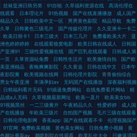
|
丝袜亚洲日韩另类
|
91自啪
|
久草福利资源在线
|
高清伦理在
线观看
|
日本理论片
|
91热视频
|
国产在线直播播放
|
成人国产
精品久久
|
日韩欧美中文一区
|
男男黄色影院
|
精品导航
|
免费
久草
|
日韩黄色三级毛片
|
国产传媒伦理片
|
久久亚洲卡一卡二
|
欧美日韩卡1
|
日本三级大
|
日本三几片
|
免费看欧美大片
|
亚
洲色婷婷婷婷
|
在线观看狼窝电影
|
欧美日韩在线成人
|
日韩国
产亚洲91
|
三级性爱视频在线
|
国产巨乳在线观看
|
日韩成人第
一页
|
久草资源站免费
|
日韩性生活片
|
欧美激情自拍
|
国产欧
美亚洲精品
|
夜晚爽爽影院
|
久久黄业
|
日韩在线中文
|
日本午
夜影院黄
|
欧美视频在线网
|
日韩伦理片影院
|
青青偷拍综合
|
男女午夜亚洲
|
丰满孕妇av
|
无码国产在线播放
|
深夜福利视频
|
日韩福利看片无码
|
91插逼免费网站
|
在线免费看片网站
|
精
品成a人无码
|
久草视频最新网址
|
欧美一及片
|
欧美美女bb
|
91视频黑丝
|
一二三级黄片
|
午夜精品久久
|
性爱婷婷
|
成人国
产在线播放
|
年欧美三级片
|
自拍国产视频
|
毛片三级在线观看
|
日韩伦理电影网
|
香蕉app
|
国产在线观看不卡
|
伦理视频国产
|
91官网
|
免费欧美视频
|
黄色美女网站
|
日韩免费小视频
|
黄
色网址最新av
|
潮喷影院在线观看
|
欧美乱伦大全
|
日嫩逼淫院