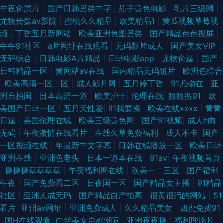
区 男人色天堂 四虎行色 91n官网在线观看 91主播福利视频 国产Av级福利 日
午夜肏屄片
|
国产日韩另类中字
|
茄子黄色电影
|
毛片三级网
|
尤物传媒av影院
|
蜜桃久久精品
|
欧美精品1
|
黄瓜视频草莓视
本不卡久久精品 91国产视频在线观看 a级网站在线观看 久久精c 丝瓜视频草
频
|
丁香五月新网站
|
欧美亚洲色图另类
|
国产精品色色视屏
|
牛牛91社区
|
a片网址在线观看
|
无码影片成人
|
国产美女VIP
|
莓福利导航 91草草人人人 91午夜电影 国产91丝袜 三级黄色日叉视频 91超碰
无码综合
|
日韩电影A片精品
|
日韩电影app
|
尤物肏逼
|
国产
日韩精品一区
|
黄网站av在线
|
国内精品无码短片
|
欧洲色综合
情侣 AVTT天堂5月天网 国产在线二区 欧美日韩第一色 亚洲欧美变态 91视频
|
欧美高清一区二区
|
成人影片网
|
五月婷丁香
|
91尤物在
|
亚
洲自拍国
|
日本高清一道
|
欧美护士
|
伦理在线
|
狠狠撸91
|
欧
99 成人女优在线 久久肏屄视频呢 亚洲丝浆 91网站草 老司机视频入口 色悠
美国产日韩一区
|
五月天性爱
|
91我要操
|
欧美在线xxxx
|
青青
日逼
|
美国伦理在线
|
欧美三级黄色网
|
国产91视频
|
成人h肉
悠手机综合 91vv福利社区 91丝袜国产 成人福利视频导航 久草免费福利 日本
无码
|
午夜激情在线看片
|
在线久草免费福利
|
成人不卡
|
国产
一区视频在线
|
年最新中文字幕
|
日韩在线播放一区
|
欧美日韩
阿v视频在线观看 91在线免费观看地址 国产一区二哥 人妻精品免费 最新亚
亚洲在线
|
亚洲色老头
|
日本一道本在线
|
91av
|
午夜视频首页
|
操操操草草草草
|
午夜福利网在线
|
欧美一二三区
|
国产福利
洲分区电影更新 91妻激情 91户外露出在线观看 wwwsesecom 狠狠艹狠狠
午夜
|
国产免费看二区
|
日夜国一区
|
国产精品女主播
|
91精品
社区
|
亚洲人成无码
|
国产精品自产拍高
|
很黄很污的网站
|
51
伊人久荜中文字幕 91秀美女网在线观看 国模摸拍 日韩精品在线第一页 91福
看片
|
亚州av网址
|
亚洲免费成人
|
久久精品美女
|
四虎免费91
|
国H在线观看
|
白丝美女自慰潮喷
|
亚洲夜夜操
|
福利理论片
|