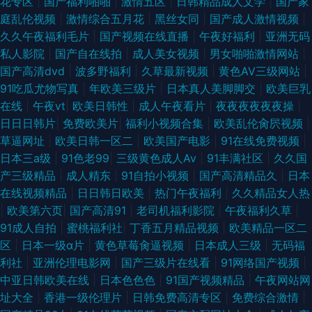
花专区
|
国产福利啪啪
|
激情五区
|
日韩精品成人文学
|
国产家
庭乱伦视频
|
激情综合五月花
|
黑丝女同
|
国产成人激情视频
|
久久午夜福利毛片
|
国产视频在线直播
|
午夜好福利
|
亚洲无码
私人影院
|
国产自在线拍
|
成人美女视频
|
男女啪啪激情网站
|
国产高清dvd
|
波多野福利
|
久草最新视频
|
黄色AV三级网站
|
91吃瓜尤物写真
|
年欧美三级片
|
日本真人美脚脚交
|
欧美巨乳
在线
|
午夜ⅴt
|
欧美日韩性
|
成人午夜看片
|
夜夜夜夜夜夜操
|
日日日韩片
|
免费欧美片
|
福利小视频合集
|
欧美乱伦肏屄视频
|
草逼网址
|
欧美日韩一区二
|
欧美国产电影
|
91在线免费视频
|
日本三a级
|
91色老99
|
三级黄色成人Av
|
91丰满社区
|
久久国
产三级精品
|
成人精东
|
91自拍小视频
|
国产高清精品久
|
日本
在线视频精品
|
日日韩日欧美
|
热门午夜福利
|
久久精品女人热
|
欧美第六页
|
国产高清91
|
老司机福利影院
|
午夜福利久草
|
91成人自拍
|
蜜桃福利社
|
丁香五月精品视频
|
欧美精品一区二
区
|
日本一级α片
|
黄色草莓肏逼视频
|
日本成人三级
|
无码福
利社
|
亚洲伦理电影网
|
国产三级片在线看
|
91网络国产视频
|
中亚日韩欧美在线
|
日本色色色
|
91国产视频精品
|
午夜网站网
址大全
|
香港一级伦理片
|
日韩免费高清专区
|
免费综合激情
|