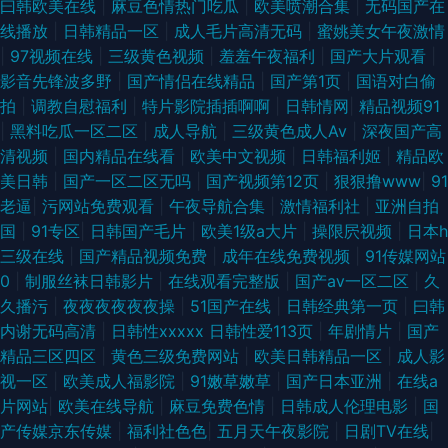
曰韩欧美在线
|
麻豆色情热门吃瓜
|
欧美喷潮合集
|
无码国产在
线播放
|
日韩精品一区
|
成人毛片高清无码
|
蜜姚美女午夜激情
|
97视频在线
|
三级黄色视频
|
羞羞午夜福利
|
国产大片观看
|
影音先锋波多野
|
国产情侣在线精品
|
国产第1页
|
国语对白偷
拍
|
调教自慰福利
|
特片影院插插啊啊
|
日韩情网
|
精品视频91
|
黑料吃瓜一区二区
|
成人导航
|
三级黄色成人Av
|
深夜国产高
清视频
|
国内精品在线看
|
欧美中文视频
|
日韩福利姬
|
精品欧
美日韩
|
国产一区二区无吗
|
国产视频第12页
|
狠狠撸www
|
91
老逼
|
污网站免费观看
|
午夜导航合集
|
激情福利社
|
亚洲自拍
国
|
91专区
|
日韩国产毛片
|
欧美1级a大片
|
操限屄视频
|
日本h
三级在线
|
国产精品视频免费
|
成年在线免费视频
|
91传媒网站
0
|
制服丝袜日韩影片
|
在线观看完整版
|
国产aⅴ一区二区
|
久
久播污
|
夜夜夜夜夜夜操
|
51国产在线
|
日韩经典第一页
|
曰韩
内谢无码高清
|
日韩性xxxxx 日韩性爱113页
|
年剧情片
|
国产
精品三区四区
|
黄色三级免费网站
|
欧美日韩精品一区
|
成人影
视一区
|
欧美成人福影院
|
91嫩草嫩草
|
国产日本亚洲
|
在线a
片网站
|
欧美在线导航
|
麻豆免费色情
|
日韩成人伦理电影
|
国
产传媒京东传媒
|
福利社色色
|
五月天午夜影院
|
日剧TV在线
|